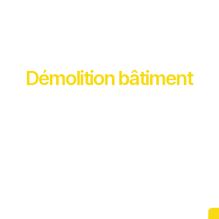
Démolition bâtiment
Besoin d’une entreprise de démolition à Annecy ? Une
maison à déconstruire, un mur porteur à ouvrir ou un
chantier à préparer avant rénovation ?
ID2S Démolition intervient rapidement en Haute-Savoie et
en Savoie. Notre équipe spécialisée prend en charge tous
vos travaux de démolition, de curage intérieur et
d’évacuation de gravats, de l’intervention partielle à la
démolition complète de bâtiment.